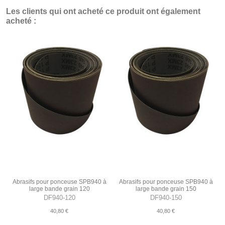
Les clients qui ont acheté ce produit ont également
acheté :
Abrasifs pour ponceuse SPB940 à
Abrasifs pour ponceuse SPB940 à
large bande grain 120
large bande grain 150
DF940-120
DF940-150
40,80 €
40,80 €