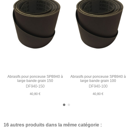
Abrasifs pour ponceuse SPB940 à
Abrasifs pour ponceuse SPB940 à
large bande grain 150
large bande grain 100
DF940-150
DF940-100
40,80 €
40,80 €
16 autres produits dans la même catégorie :