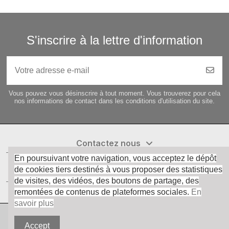
S'inscrire à la lettre d'information
Vous pouvez vous désinscrire à tout moment. Vous trouverez pour cela
nos informations de contact dans les conditions d'utilisation du site.
Contactez nous
En poursuivant votre navigation, vous acceptez le dépôt
de cookies tiers destinés à vous proposer des statistiques
informations
de visites, des vidéos, des boutons de partage, des
remontées de contenus de plateformes sociales.
En
savoir plus
HOLZPROFI 2024
Accept