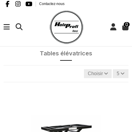
Contactez-nous
0
Tables élévatrices
Choisir
5