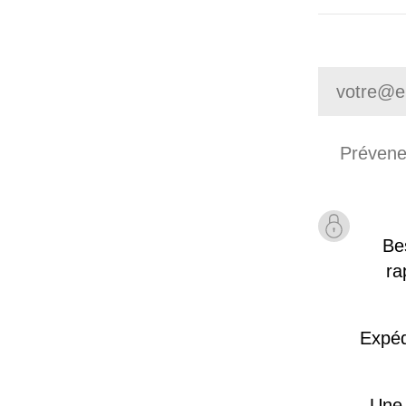
Be
ra
Expéd
Une 