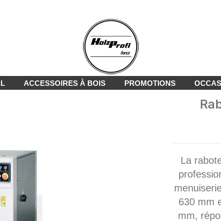
AL
ACCESSOIRES À BOIS
PROMOTIONS
OCCAS
Rab
La rabot
professio
menuiserie
630 mm et
mm, répon