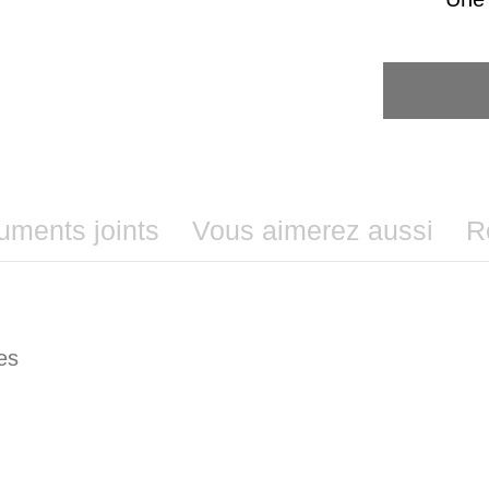
ments joints
Vous aimerez aussi
R
es