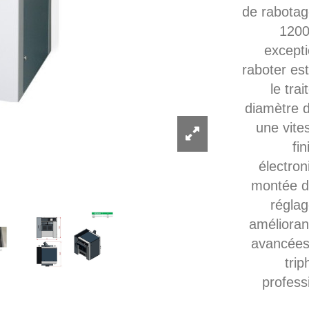
de rabotag
1200
excepti
raboter es
le tra
diamètre d
une vite
fi
électron
montée de
réglag
améliorant
avancées
trip
profess