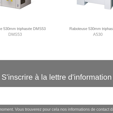
se 530mm triphasée DMS53
Raboteuse 530mm tripha
DMS53
A530
S'inscrire à la lettre d'information
oment. Vous trouverez pour cela nos informations de contact dans