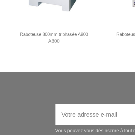
Raboteuse 800mm triphasée A800
Raboteu
A800
Vous pouvez vous désinscrire à tout m