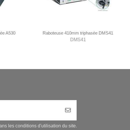
sée A530
Raboteuse 410mm triphasée DMS41
DMS41
 les conditions d'utilisation du site.