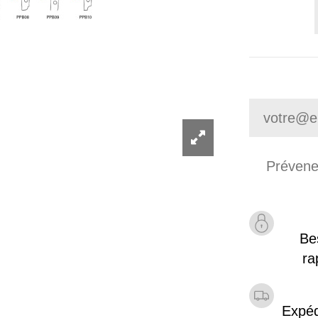
Be
ra
Expéd