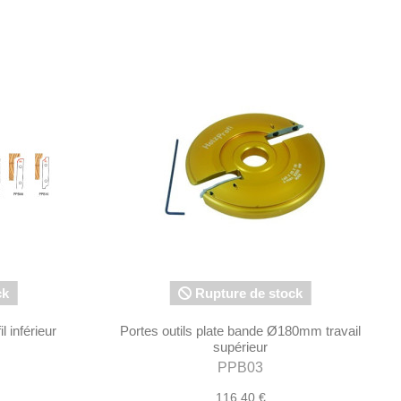
ck
Rupture de stock
 inférieur
Portes outils plate bande Ø180mm travail
supérieur
PPB03
116,40 €