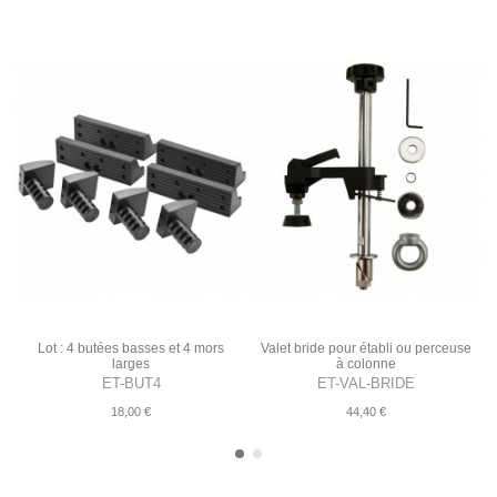
Lot : 4 butées basses et 4 mors
Valet bride pour établi ou perceuse
larges
à colonne
ET-BUT4
ET-VAL-BRIDE
18,00 €
44,40 €