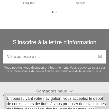
1 064,40 €
18,00 €
S'inscrire à la lettre d'information
Vous pouvez vous désinscrire à tout moment. Vous trouverez pour cela
nos informations de contact dans les conditions d'utilisation du site.
Contactez nous
En poursuivant votre navigation, vous acceptez le dépôt
de cookies tiers destinés à vous proposer des statistiques
informations