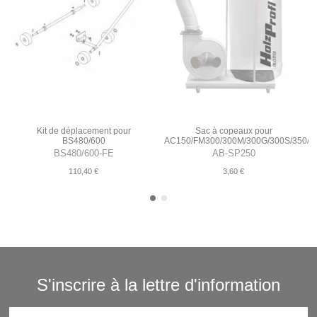
Kit de déplacement pour
Sac à copeaux pour
BS480/600
AC150/FM300/300M/300G/300S/350/
BS480/600-FE
AB-SP250
110,40 €
3,60 €
S'inscrire à la lettre d'information