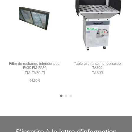
Filtre de rechange intérieur pour
Table aspirante monophasée
FA30 FM-FA30
TA800
FM-FA30-FI
TA800
64,80 €
S'inscrire à la lettre d'information