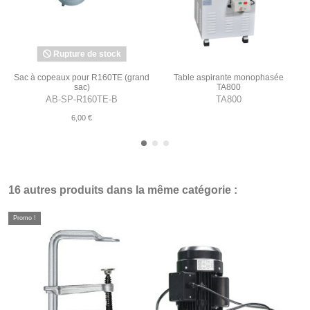
Rupture de stock
Sac à copeaux pour R160TE (grand
Table aspirante monophasée
sac)
TA800
AB-SP-R160TE-B
TA800
6,00 €
16 autres produits dans la même catégorie :
Promo !