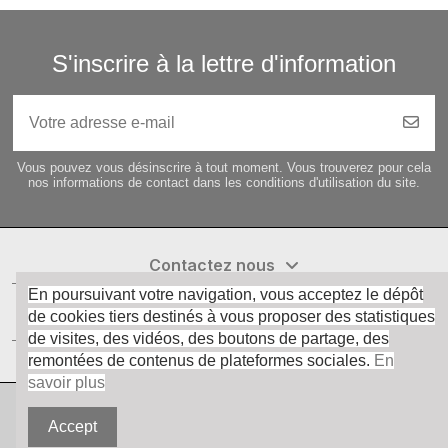
S'inscrire à la lettre d'information
Vous pouvez vous désinscrire à tout moment. Vous trouverez pour cela
nos informations de contact dans les conditions d'utilisation du site.
Contactez nous
En poursuivant votre navigation, vous acceptez le dépôt
de cookies tiers destinés à vous proposer des statistiques
informations
de visites, des vidéos, des boutons de partage, des
remontées de contenus de plateformes sociales.
En
savoir plus
HOLZPROFI 2024
Accept